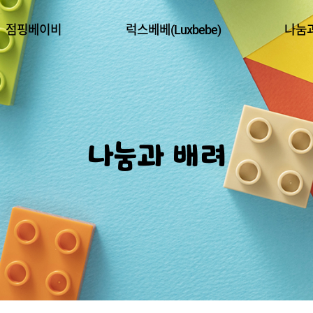
점핑베이비
럭스베베(Luxbebe)
나눔
나눔과 배려