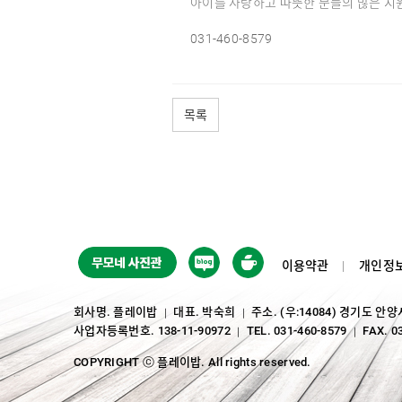
아이를 사랑하고 따뜻한 분들의 많은 지
031-460-8579
목록
이용약관
개인정
회사명. 플레이밥
대표. 박숙희
주소. (우:14084) 경기도 안
｜
｜
사업자등록번호. 138-11-90972
TEL. 031-460-8579
FAX. 0
｜
｜
COPYRIGHT ⓒ 플레이밥. All rights reserved.