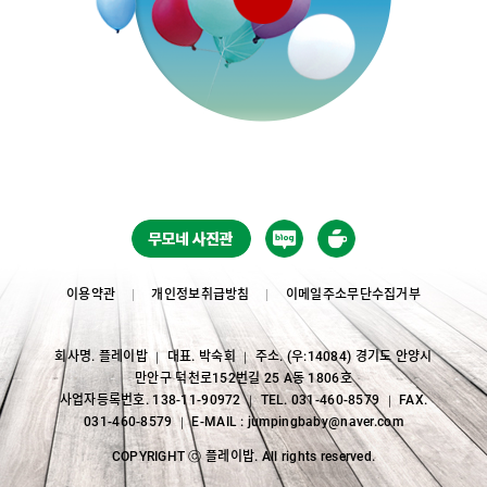
이용약관
개인정보취급방침
이메일주소무단수집거부
회사명. 플레이밥
대표. 박숙희
주소. (우:14084) 경기도 안양시
｜
｜
만안구 덕천로152번길 25 A동 1806호
사업자등록번호. 138-11-90972
TEL. 031-460-8579
FAX.
｜
｜
031-460-8579
E-MAIL : jumpingbaby@naver.com
｜
COPYRIGHT ⓒ 플레이밥. All rights reserved.