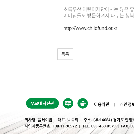
초록우산 어린이재단에서는 많은 좋
어머님들도 방문하셔서 나누는 행복을
http://www.childfund.or.kr
목록
이용약관
개인정
회사명. 플레이밥
대표. 박숙희
주소. (우:14084) 경기도 안
｜
｜
사업자등록번호. 138-11-90972
TEL. 031-460-8579
FAX. 0
｜
｜