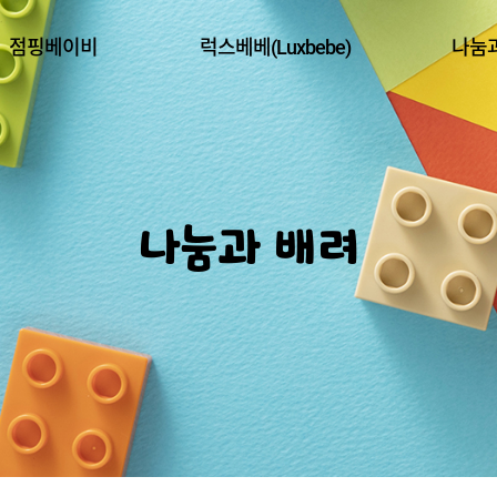
점핑베이비
럭스베베(Luxbebe)
나눔
나눔과 배려